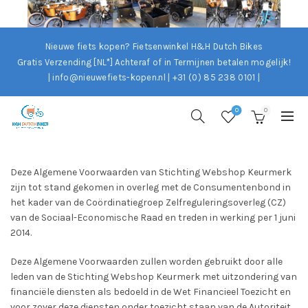
Nieuwe fiets kopen? Fietsenwinkel H&H Dutch Bikes
Gratis Verzending [NL*]
Achteraf of in Termijnen betalen mogelijk!
| info@nieuwefiets-kopen.nl | +31 (0) 85 238 0101 |
0
0
Deze Algemene Voorwaarden van Stichting Webshop Keurmerk
zijn tot stand gekomen in overleg met de Consumentenbond in
het kader van de Coördinatiegroep Zelfreguleringsoverleg (CZ)
van de Sociaal-Economische Raad en treden in werking per 1 juni
2014.
Deze Algemene Voorwaarden zullen worden gebruikt door alle
leden van de Stichting Webshop Keurmerk met uitzondering van
financiële diensten als bedoeld in de Wet Financieel Toezicht en
voor zover deze diensten onder toezicht staan van de Autoriteit