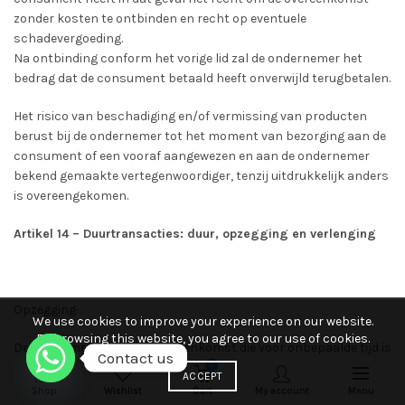
zonder kosten te ontbinden en recht op eventuele
schadevergoeding.
Na ontbinding conform het vorige lid zal de ondernemer het
bedrag dat de consument betaald heeft onverwijld terugbetalen.
Het risico van beschadiging en/of vermissing van producten
berust bij de ondernemer tot het moment van bezorging aan de
consument of een vooraf aangewezen en aan de ondernemer
bekend gemaakte vertegenwoordiger, tenzij uitdrukkelijk anders
is overeengekomen.
Artikel 14 – Duurtransacties: duur, opzegging en verlenging
Opzegging:
We use cookies to improve your experience on our website.
By browsing this website, you agree to our use of cookies.
De consument kan een overeenkomst die voor onbepaalde tijd is
Contact us
0
0
aangegaan en die strekt tot het geregeld afleveren van
ACCEPT
producten (elektriciteit daaronder begrepen) of diensten, te
Shop
Wishlist
Cart
My account
Menu