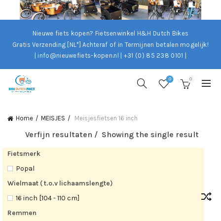
Nieuwe fiets kopen? Fietsenwinkel H&H Dutch Bikes
Gratis Verzending [NL*]
Achteraf of in Termijnen betalen mogelijk!
| info@nieuwefiets-kopen.nl | +31 (0) 85 238 0101 |
0
0
Home
MEISJES
Meisjesfietsen 16 inch
Verfijn resultaten
Showing the single result
Fietsmerk
Popal
Wielmaat ( t.o.v lichaamslengte)
16 inch [104 - 110 cm]
Remmen