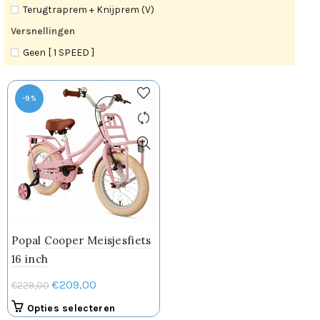
Terugtraprem + Knijprem (V)
Versnellingen
Geen [ 1 SPEED ]
-9%
Popal Cooper Meisjesfiets
16 inch
Oorspronkelijke
Huidige
€
209,00
€
229,00
prijs
prijs
Dit
Opties selecteren
was:
is: