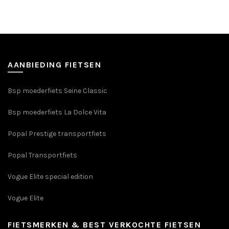
product
€229,00.
€209,00.
heeft
meerdere
variaties.
Deze
optie
AANBIEDING FIETSEN
kan
gekozen
Bsp moederfiets Seine Classic
worden
op
Bsp moederfiets La Dolce Vita
de
productpagina
Popal Prestige transportfiets
Popal Transportfiets
Vogue Elite special edition
Vogue Elite
FIETSMERKEN & BEST VERKOCHTE FIETSEN