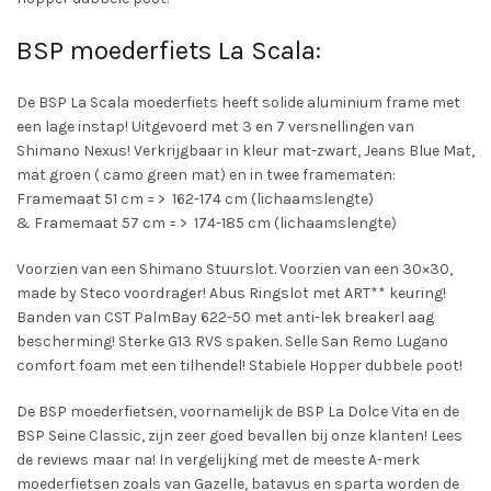
BSP moederfiets La Scala:
De BSP La Scala moederfiets heeft solide aluminium frame met
een lage instap! Uitgevoerd met 3 en 7 versnellingen van
Shimano Nexus! Verkrijgbaar in kleur mat-zwart, Jeans Blue Mat,
mat groen ( camo green mat) en in twee framematen:
Framemaat 51 cm = > 162-174 cm (lichaamslengte)
& Framemaat 57 cm = > 174-185 cm (lichaamslengte)
Voorzien van een Shimano Stuurslot. Voorzien van een 30×30,
made by Steco voordrager! Abus Ringslot met ART** keuring!
Banden van CST PalmBay 622-50 met anti-lek breakerl aag
bescherming! Sterke G13 RVS spaken. Selle San Remo Lugano
comfort foam met een tilhendel! Stabiele Hopper dubbele poot!
De BSP moederfietsen, voornamelijk de BSP La Dolce Vita en de
BSP Seine Classic, zijn zeer goed bevallen bij onze klanten! Lees
de reviews maar na! In vergelijking met de meeste A-merk
moederfietsen zoals van Gazelle, batavus en sparta worden de