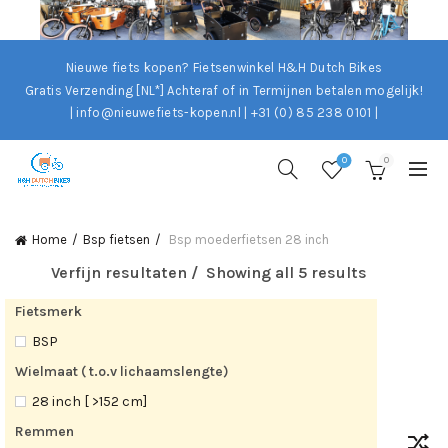
Nieuwe fiets kopen? Fietsenwinkel H&H Dutch Bikes
Gratis Verzending [NL*]
Achteraf of in Termijnen betalen mogelijk!
| info@nieuwefiets-kopen.nl | +31 (0) 85 238 0101 |
0
0
Home
Bsp fietsen
Bsp moederfietsen 28 inch
Verfijn resultaten
Showing all 5 results
Fietsmerk
BSP
Wielmaat ( t.o.v lichaamslengte)
28 inch [ >152 cm]
Remmen