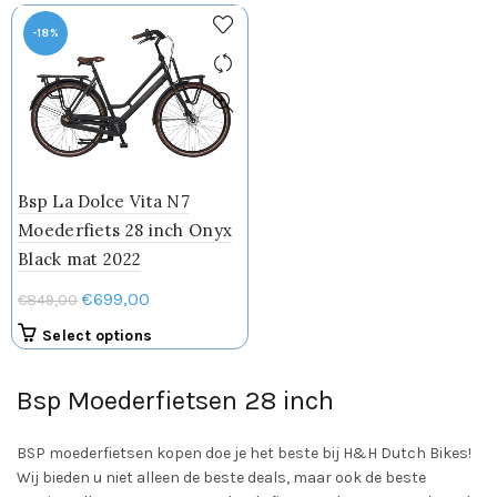
€769,00.
€699,00.
€769,00.
€699,00.
heeft
heeft
meerdere
meerdere
-18%
variaties.
variaties.
Deze
Deze
optie
optie
kan
kan
gekozen
gekozen
worden
worden
Bsp La Dolce Vita N7
op
op
de
de
Moederfiets 28 inch Onyx
productpagina
productpagin
Black mat 2022
Oorspronkelijke
Huidige
€
699,00
€
849,00
prijs
prijs
Dit
Select options
was:
is:
product
€849,00.
€699,00.
heeft
Bsp Moederfietsen 28 inch
meerdere
variaties.
BSP moederfietsen kopen doe je het beste bij H&H Dutch Bikes!
Deze
Wij bieden u niet alleen de beste deals, maar ook de beste
optie