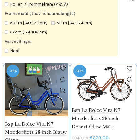
Roller- / Trommelrem (V & A)
Framemaat ( t.o.v lichaamslengte)
50cm [160-172 cm]
51cm [162-174 cm]
57cm [174-185 cm]
Versnellingen
Naaf
-34%
-34%
Bsp La Dolce Vita N7
Moederfiets 28 inch
Bsp La Dolce Vita N7
Desert Glow Matt
Moederfiets 28 inch Blauw
Oorspronkelijke
Huidige
€
629,00
€
949,00