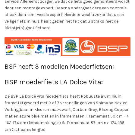
service! Allereerst zorgen we dat de fiets goed gemonteerd wordt
kan
door een montage expert. Daarna ondergaat deze een controle
gekozen
check door een tweede expert! Hierdoor weet u zeker dat u een
worden
veilige fiets in huis haalt gezien het feit dat u straks met de
op
kleintje(s) gaat fietsen!
de
productpagina
BSP heeft 3 modellen Moederfietsen:
BSP moederfiets LA Dolce Vita:
De BSP La Dolce Vita moederfiets heeft Robuuste aluminium
frame! Uitgevoerd met 3 of 7 versnellingen van Shimano Nexus!
Verkrijgbaar in kleuren mat-zwart, Carbon Grey, Blazing Copper
mat en azure blue mat en in framematen: Framemaat 50 cm = >
162-174 cm (lichaamslengte) & Framemaat 57 cm = > 174-185
cm (lichaamslengte)