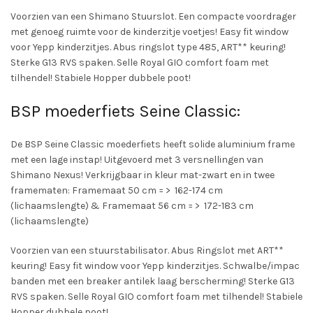
Voorzien van een Shimano Stuurslot. Een compacte voordrager
met genoeg ruimte voor de kinderzitje voetjes! Easy fit window
voor Yepp kinderzitjes. Abus ringslot type 485, ART** keuring!
Sterke G13 RVS spaken. Selle Royal GIO comfort foam met
tilhendel! Stabiele Hopper dubbele poot!
BSP moederfiets Seine Classic:
De BSP Seine Classic moederfiets heeft solide aluminium frame
met een lage instap! Uitgevoerd met 3 versnellingen van
Shimano Nexus! Verkrijgbaar in kleur mat-zwart en in twee
framematen: Framemaat 50 cm = > 162-174 cm
(lichaamslengte) & Framemaat 56 cm = > 172-183 cm
(lichaamslengte)
Voorzien van een stuurstabilisator. Abus Ringslot met ART**
keuring! Easy fit window voor Yepp kinderzitjes. Schwalbe/impac
banden met een breaker antilek laag berscherming! Sterke G13
RVS spaken. Selle Royal GIO comfort foam met tilhendel! Stabiele
Hopper dubbele poot!