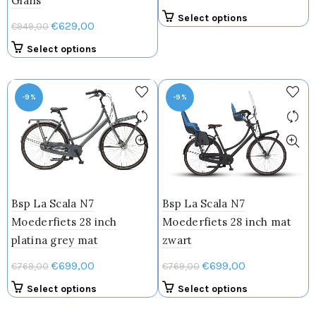
Glans
prijs
prijs
Dit
Select options
Oorspronkelijke
Huidige
€
629,00
€
949,00
was:
is:
product
prijs
prijs
€949,00.
€629,00.
Dit
heeft
Select options
was:
is:
product
meerdere
€949,00.
€629,00.
heeft
variaties.
meerdere
Deze
-9%
-9%
variaties.
optie
Deze
kan
optie
gekozen
kan
worden
gekozen
op
worden
de
Bsp La Scala N7
Bsp La Scala N7
op
productpagin
de
Moederfiets 28 inch
Moederfiets 28 inch mat
productpagina
platina grey mat
zwart
Oorspronkelijke
Huidige
Oorspronkelijke
Huidige
€
699,00
€
699,00
€
769,00
€
769,00
prijs
prijs
prijs
prijs
Dit
Dit
Select options
Select options
was:
is:
was:
is:
product
product