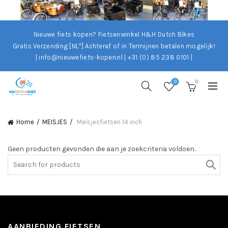
Nieuwe fiets kopen? Fietsenwinkel H&H Dutch Bikes
Gratis Verzending [NL*]
Achteraf of in Termijnen betalen mogelijk!
| info@nieuwefiets-kopen.nl | +31 (0) 85 238 0101 |
0
0
Home
MEISJES
Meisjesfietsen 14 inch
Geen producten gevonden die aan je zoekcriteria voldoen.
Search
for:
AANBIEDING FIETSEN