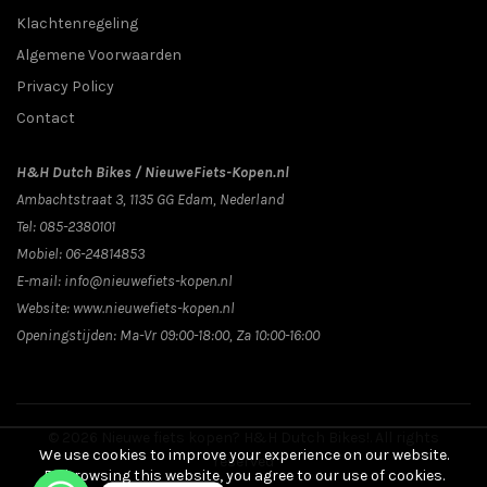
Klachtenregeling
Algemene Voorwaarden
Privacy Policy
Contact
H&H Dutch Bikes / NieuweFiets-Kopen.nl
Ambachtstraat 3
,
1135 GG
Edam
, Nederland
Tel:
085-2380101
Mobiel:
06-24814853
E-mail:
info@nieuwefiets-kopen.nl
Website:
www.nieuwefiets-kopen.nl
Openingstijden:
Ma-Vr 09:00-18:00, Za 10:00-16:00
© 2026
Nieuwe fiets kopen? H&H Dutch Bikes!
. All rights
We use cookies to improve your experience on our website.
reserved
By browsing this website, you agree to our use of cookies.