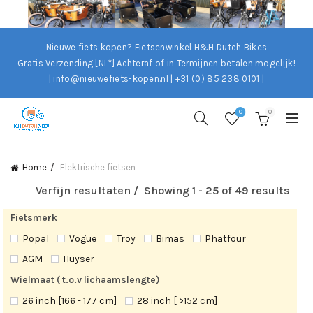
Nieuwe fiets kopen? Fietsenwinkel H&H Dutch Bikes
Gratis Verzending [NL*]
Achteraf of in Termijnen betalen mogelijk!
| info@nieuwefiets-kopen.nl | +31 (0) 85 238 0101 |
0
0
Home
Elektrische fietsen
Verfijn resultaten
Showing 1 - 25 of 49 results
Fietsmerk
Popal
Vogue
Troy
Bimas
Phatfour
AGM
Huyser
Wielmaat ( t.o.v lichaamslengte)
26 inch [166 - 177 cm]
28 inch [ >152 cm]