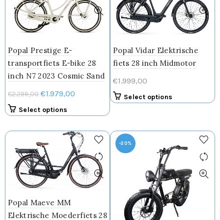
kan
gekozen
worden
op
Popal Prestige E-
Popal Vidar Elektrische
de
transportfiets E-bike 28
fiets 28 inch Midmotor
productpagina
inch N7 2023 Cosmic Sand
€
1.999,00
Oorspronkelijke
Huidige
€
1.979,00
€
2.299,00
Dit
Select options
prijs
prijs
product
Dit
Select options
was:
is:
heeft
product
meerdere
€2.299,00.
€1.979,00.
heeft
variaties.
meerdere
-20%
Deze
variaties.
optie
Deze
kan
optie
gekozen
kan
worden
gekozen
Popal Maeve MM
op
worden
Elektrische Moederfiets 28
de
op