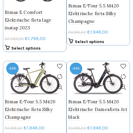
gekozen
Bimas E-Tour 5.5 M420
worden
Bimas E Comfort
Elektrische fiets Silky
op
Elektrische fiets lage
Champagne
de
instap 2023
productpagina
Oorspronkelijke
Huidige
€
1.949,00
€
3.199,00
Oorspronkelijke
Huidige
€
1.799,00
prijs
prijs
€
2.399,00
Dit
Select options
prijs
prijs
was:
is:
product
Dit
Select options
was:
is:
€3.199,00.
€1.949,00.
heeft
product
€2.399,00.
€1.799,00.
meerdere
heeft
variaties.
meerdere
-39%
-39%
Deze
variaties.
optie
Deze
kan
optie
gekozen
kan
worden
gekozen
Bimas E-Tour 5.5 M420
Bimas E-Tour 5.5 M420
op
worden
Elektrische fiets Silky
Elektrische Damesfiets Jet
de
op
Champagne
black
productpagin
de
productpagina
Oorspronkelijke
Huidige
Oorspronkelijke
Huidige
€
1.949,00
€
1.949,00
€
3.199,00
€
3.199,00