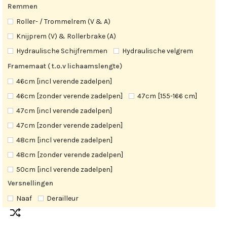
Remmen
Roller- / Trommelrem (V & A)
Knijprem (V) & Rollerbrake (A)
Hydraulische Schijfremmen
Hydraulische velgrem
Framemaat ( t.o.v lichaamslengte)
46cm [incl verende zadelpen]
46cm [zonder verende zadelpen]
47cm [155-166 cm]
47cm [incl verende zadelpen]
47cm [zonder verende zadelpen]
48cm [incl verende zadelpen]
48cm [zonder verende zadelpen]
50cm [incl verende zadelpen]
Versnellingen
50cm [zonder verende zadelpen]
53cm [166-177 cm]
Naaf
Derailleur
53cm [incl verende zadelpen]
53cm [zonder verende zadelpen]