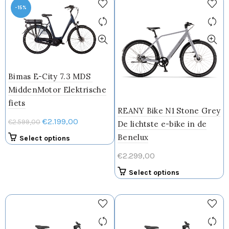
-15%
variaties.
Deze
optie
kan
gekozen
worden
Bimas E-City 7.3 MDS
op
de
MiddenMotor Elektrische
productpagin
fiets
REANY Bike N1 Stone Grey
Oorspronkelijke
Huidige
€
2.199,00
€
2.599,00
De lichtste e-bike in de
prijs
prijs
Benelux
Dit
Select options
was:
is:
product
€
2.299,00
€2.599,00.
€2.199,00.
heeft
meerdere
Select options
variaties.
Deze
optie
kan
gekozen