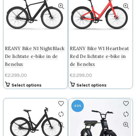
worden
op
de
productpagina
REANY Bike N1 NightBlack
REANY Bike W1 Heartbeat
De lichtste e-bike in de
Red De lichtste e-bike in
Benelux
de Benelux
€
2.299,00
€
2.299,00
Select options
Select options
-20%