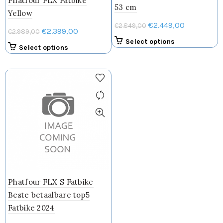
Phatfour FLX Fatbike
53 cm
Yellow
Oorspronkelijke
Huidige
€
2.449,00
€
2.849,00
Oorspronkelijke
Huidige
€
2.399,00
€
2.989,00
prijs
prijs
Dit
Select options
prijs
prijs
Select options
was:
is:
product
was:
is:
€2.849,00.
€2.449,00.
heeft
€2.989,00.
€2.399,00.
meerdere
variaties.
Deze
optie
kan
gekozen
worden
op
de
productpagin
Phatfour FLX S Fatbike
Beste betaalbare top5
Fatbike 2024