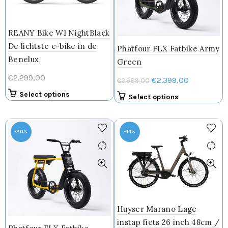
REANY Bike W1 NightBlack
De lichtste e-bike in de
Phatfour FLX Fatbike Army
Benelux
Green
€
2.299,00
Oorspronkelijke
Huidige
€
2.399,00
€
2.989,00
prijs
prijs
Select options
Select options
was:
is:
€2.989,00.
€2.399,00.
-20%
-14%
Huyser Marano Lage
instap fiets 26 inch 48cm /