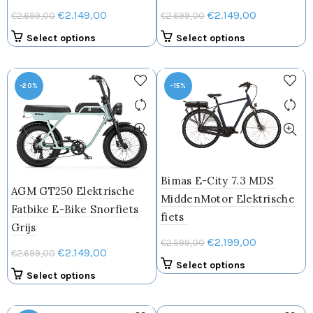
Oorspronkelijke
Huidige
Oorspronkelijke
Huidige
€
2.149,00
€
2.149,00
€
2.699,00
€
2.699,00
prijs
prijs
prijs
prijs
Select options
Select options
was:
is:
was:
is:
€2.699,00.
€2.149,00.
€2.699,00.
€2.149,00.
-20%
-15%
Bimas E-City 7.3 MDS
AGM GT250 Elektrische
MiddenMotor Elektrische
Fatbike E-Bike Snorfiets
fiets
Grijs
Oorspronkelijke
Huidige
€
2.199,00
€
2.599,00
Oorspronkelijke
Huidige
€
2.149,00
€
2.699,00
prijs
prijs
Dit
Select options
prijs
prijs
was:
is:
Select options
product
was:
is:
€2.599,00.
€2.199,00.
heeft
€2.699,00.
€2.149,00.
meerdere