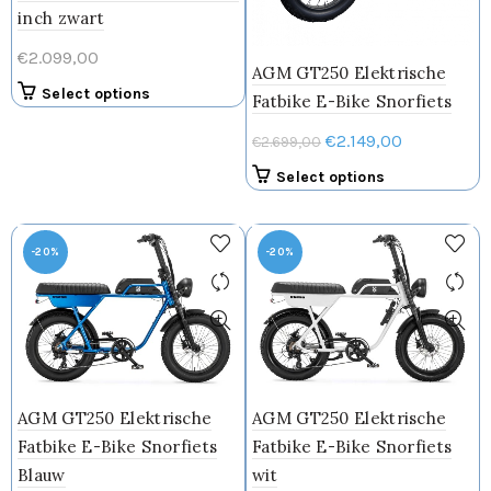
productpagin
inch zwart
de
productpagina
€
2.099,00
AGM GT250 Elektrische
Dit
Select options
Fatbike E-Bike Snorfiets
product
Oorspronkelijke
Huidige
€
2.149,00
heeft
€
2.699,00
meerdere
prijs
prijs
Select options
variaties.
was:
is:
Deze
€2.699,00.
€2.149,00.
optie
-20%
-20%
kan
gekozen
worden
op
de
productpagina
AGM GT250 Elektrische
AGM GT250 Elektrische
Fatbike E-Bike Snorfiets
Fatbike E-Bike Snorfiets
Blauw
wit