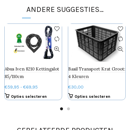
ANDERE SUGGESTIES…
Abus Iven 8210 Kettingslot
Basil Transport Krat Groot:
85/110cm
4 Kleuren
Prijsklasse:
€
59,95
-
€
69,95
€
30,00
€59,95
Dit
Dit
Opties selecteren
Opties selecteren
tot
product
product
€69,95
heeft
heeft
meerdere
meerdere
variaties.
variaties.
Deze
Deze