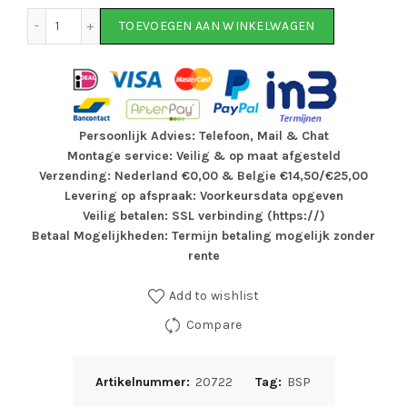
Bsp La Scala N7 Moederfiets 28 inch mat zwart aantal
TOEVOEGEN AAN WINKELWAGEN
Persoonlijk Advies: Telefoon, Mail & Chat
Montage service: Veilig & op maat afgesteld
Verzending: Nederland €0,00 & Belgie €14,50/€25,00
Levering op afspraak: Voorkeursdata opgeven
Veilig betalen: SSL verbinding (https://)
Betaal Mogelijkheden: Termijn betaling mogelijk zonder
rente
Add to wishlist
Compare
Artikelnummer:
20722
Tag:
BSP