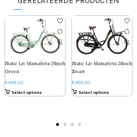
GERELATEERDE PRODUCTEN
optie
optie
kan
kan
gekozen
gekozen
worden
worden
op
op
de
de
productpagina
productpa
Static Liv Mamafiets 28inch
Static Liv Mamafiets 28inch
Groen
Zwart
€
499,00
€
469,00
Dit
Dit
Select options
Select options
product
product
heeft
heeft
meerdere
meerdere
variaties.
variaties.
Deze
Deze
optie
optie