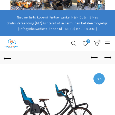
Nieuwe fiets kopen? Fietsenwinkel H&H Dutch Bikes
Gratis Verzending [NL*]
Achteraf of in Termijnen betalen mogelijk!
| info@nieuwefiets-kopen.nl | +31 (0) 85 238 0101 |
0
0
-9%