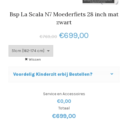
Bsp La Scala N7 Moederfiets 28 inch mat
zwart
Oorspronkelijke
Huidige
€
699,00
€
769,00
prijs
prijs
was:
is:
Wissen
€769,00.
€699,00.
Voordelig Kinderzit erbij Bestellen?
Service en Accessoires
€0,00
Totaal
€
699,00