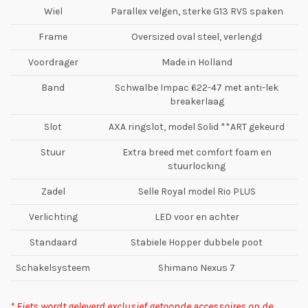
Wiel
Parallex velgen, sterke G13 RVS spaken
Frame
Oversized oval steel, verlengd
Voordrager
Made in Holland
Band
Schwalbe Impac 622-47 met anti-lek
breakerlaag
Slot
AXA ringslot, model Solid **ART gekeurd
Stuur
Extra breed met comfort foam en
stuurlocking
Zadel
Selle Royal model Rio PLUS
Verlichting
LED voor en achter
Standaard
Stabiele Hopper dubbele poot
Schakelsysteem
Shimano Nexus 7
* Fiets wordt geleverd exclusief getoonde accessoires op de