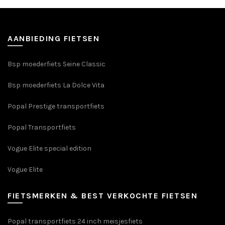
kan
kan
gekozen
gekozen
worden
worden
op
op
AANBIEDING FIETSEN
de
de
productpagina
productpagin
Bsp moederfiets Seine Classic
Bsp moederfiets La Dolce Vita
Popal Prestige transportfiets
Popal Transportfiets
Vogue Elite special edition
Vogue Elite
FIETSMERKEN & BEST VERKOCHTE FIETSEN
Popal transportfiets 24 inch meisjesfiets