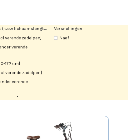
Framemaat ( t.o.v lichaamslengte)
Versnellingen
cl verende zadelpen]
Naaf
onder verende
60-172 cm]
cl verende zadelpen]
onder verende
2-174 cm]
6-177 cm]
cl verende zadelpen]
onder verende