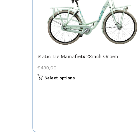
Static Liv Mamafiets 28inch Groen
€
499,00
Dit
Select options
product
heeft
meerdere
variaties.
Deze
optie
kan
gekozen
worden