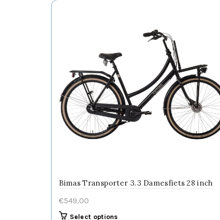
op
de
productpagina
Bimas Transporter 3.3 Damesfiets 28 inch
€
549,00
Dit
Select options