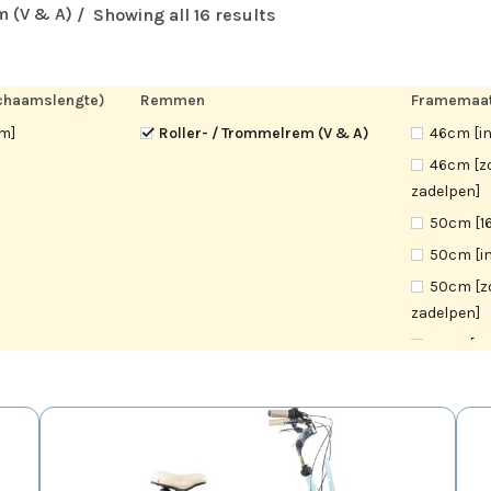
m (V & A)
Showing all 16 results
lichaamslengte)
Remmen
cm]
Roller- / Trommelrem (V & A)
46cm [in
46cm [z
zadelpen]
50cm [1
50cm [in
50cm [z
zadelpen]
51cm [16
53cm [16
54cm [in
54cm [z
zadelpen]