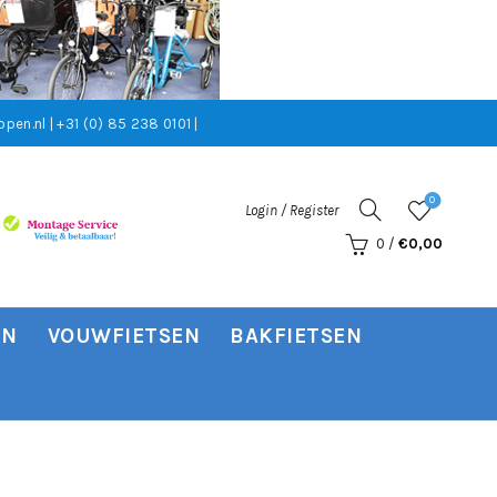
pen.nl | +31 (0) 85 238 0101 |
0
Login / Register
0
/
€
0,00
EN
VOUWFIETSEN
BAKFIETSEN