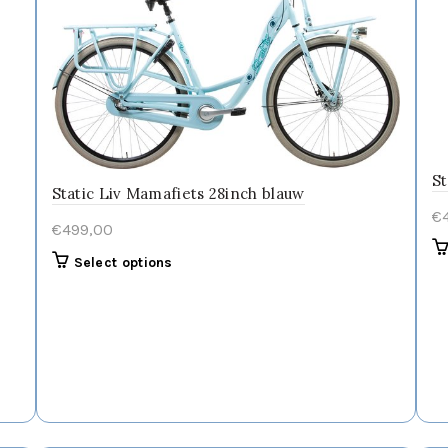
57cm [17
57cm [in
57cm [z
zadelpen]
St
Static Liv Mamafiets 28inch blauw
€
€
499,00
Dit
Select options
product
heeft
meerdere
variaties.
Deze
optie
kan
gekozen