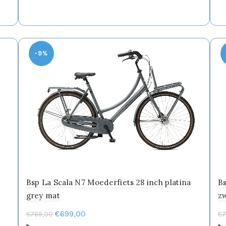
variaties.
Deze
optie
kan
gekozen
-9%
worden
op
de
productpagina
Bsp La Scala N7 Moederfiets 28 inch platina
Bs
grey mat
z
Oorspronkelijke
Huidige
€
699,00
€
769,00
€
7
prijs
prijs