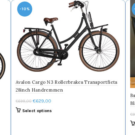
worden
-10%
op
de
productpagina
Avalon Cargo N3 Rollerbrakes Transportfiets
28inch Handremmen
Bs
Oorspronkelijke
Huidige
€
629,00
€
699,00
B
prijs
prijs
Dit
Select options
€
9
was:
is:
product
€699,00.
€629,00.
heeft
meerdere