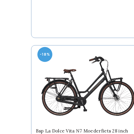
€949,00.
€629,00.
heeft
meerdere
variaties.
Deze
optie
kan
gekozen
worden
-18%
op
de
productpagina
Bsp La Dolce Vita N7 Moederfiets 28 inch