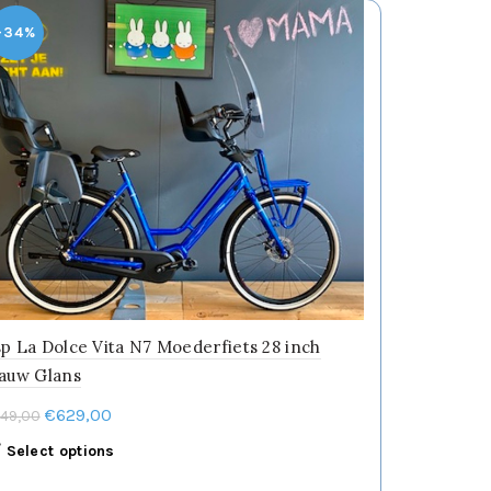
op
-34%
de
productpagina
p La Dolce Vita N7 Moederfiets 28 inch
lauw Glans
Oorspronkelijke
Huidige
€
629,00
49,00
prijs
prijs
Dit
Select options
was:
is:
product