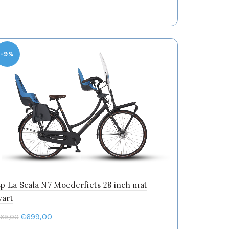
€949,00.
€629,00.
heeft
meerdere
variaties.
Deze
optie
-9%
kan
gekozen
worden
op
de
productpagina
p La Scala N7 Moederfiets 28 inch mat
wart
Oorspronkelijke
Huidige
€
699,00
69,00
prijs
prijs