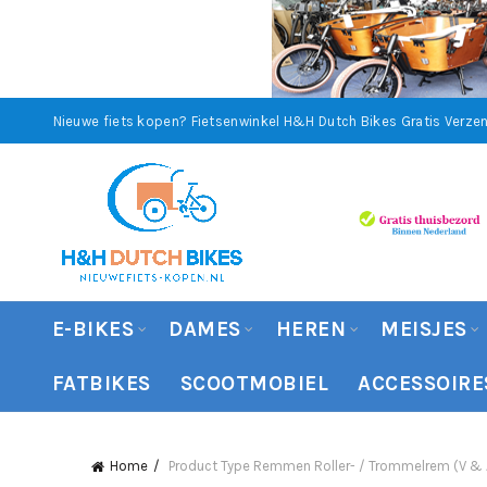
Nieuwe fiets kopen? Fietsenwinkel H&H Dutch Bikes
Gratis Verzen
E-BIKES
DAMES
HEREN
MEISJES
FATBIKES
SCOOTMOBIEL
ACCESSOIRE
Home
Product Type Remmen
Roller- / Trommelrem (V & 