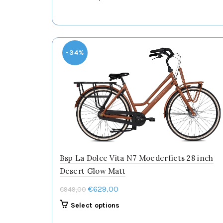
product
heeft
meerdere
variaties.
Deze
-34%
optie
kan
gekozen
worden
op
de
productpagina
Bsp La Dolce Vita N7 Moederfiets 28 inch
Desert Glow Matt
Oorspronkelijke
Huidige
€
629,00
€
949,00
prijs
prijs
Dit
Select options
was:
is:
product