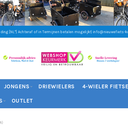
ding [NL*]
Achteraf of in Termijnen betalen mogelijk!
| info@nieuwefiets-ko
JONGENS
DRIEWIELERS
4-WIELER FIETS
S
OUTLET
A)