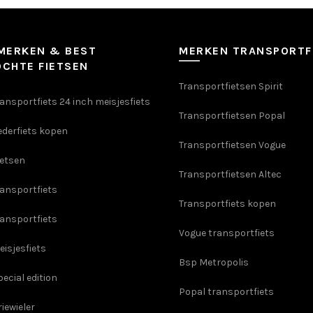
productpagina
MERKEN & BEST
MERKEN TRANSPORTF
CHTE FIETSEN
Transportfietsen Spirit
ansportfiets 24 inch meisjesfiets
Transportfietsen Popal
derfiets kopen
Transportfietsen Vogue
ietsen
Transportfietsen Altec
ransportfiets
Transportfiets kopen
ransportfiets
Vogue transportfiets
isjesfiets
Bsp Metropolis
ecial edition
Popal transportfiets
iewieler