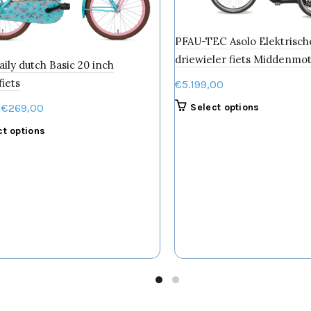
PFAU-TEC Asolo Elektrisch
driewieler fiets Middenmo
aily dutch Basic 20 inch
fiets
€
5.199,00
Oorspronkelijke
Huidige
Select options
€
269,00
prijs
prijs
Dit
ct options
was:
is:
product
€399,00.
€269,00.
heeft
meerdere
variaties.
Deze
optie
kan
gekozen
worden
op
de