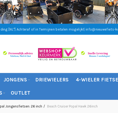
ding [NL*]
Achteraf of in Termijnen betalen mogelijk!
| info@nieuwefiets-ko
JONGENS
DRIEWIELERS
4-WIELER FIETS
S
OUTLET
pal Jongensfietsen: 26 inch
Beach Cruiser Popal Hawk 26inch