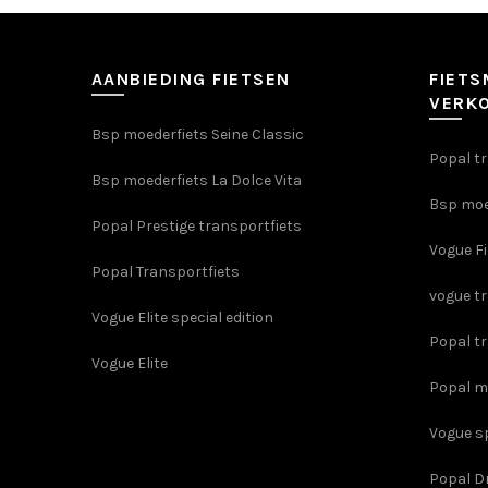
AANBIEDING FIETSEN
FIETS
VERKO
Bsp moederfiets Seine Classic
Popal tr
Bsp moederfiets La Dolce Vita
Bsp moe
Popal Prestige transportfiets
Vogue F
Popal Transportfiets
vogue t
Vogue Elite special edition
Popal t
Vogue Elite
Popal me
Vogue sp
Popal Dr