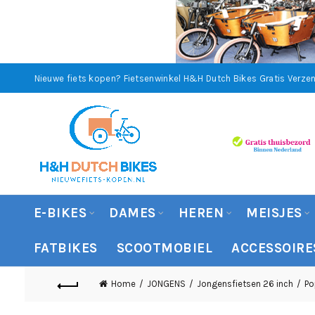
Nieuwe fiets kopen? Fietsenwinkel H&H Dutch Bikes
Gratis Verzen
E-BIKES
DAMES
HEREN
MEISJES
FATBIKES
SCOOTMOBIEL
ACCESSOIRE
Home
JONGENS
Jongensfietsen 26 inch
Po