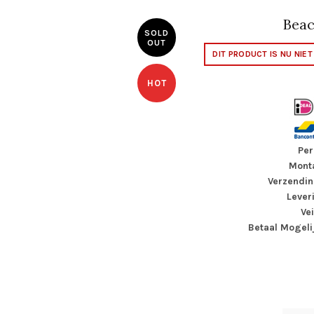
Beac
SOLD
OUT
DIT PRODUCT IS NU NIE
HOT
Per
Monta
Verzendin
Lever
Ve
Betaal Mogeli