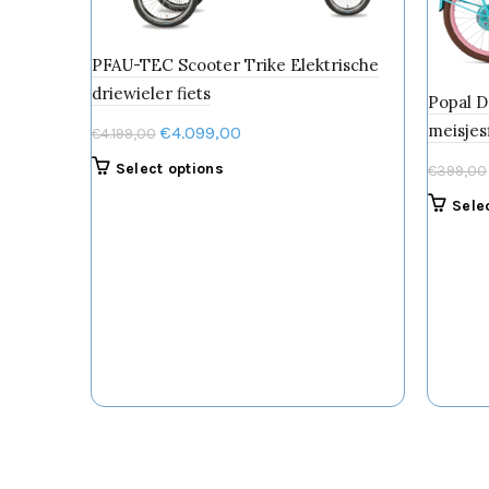
PFAU-TEC Scooter Trike Elektrische
driewieler fiets
Popal D
meisjes
Oorspronkelijke
Huidige
€
4.099,00
€
4.199,00
prijs
prijs
Select options
€
399,00
was:
is:
Sele
€4.199,00.
€4.099,00.