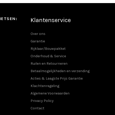
productpagina
IETSEN:
Klantenservice
Over ons
Garantie
Rijklaar/Bouwpakket
Onderhoud & Service
Ruilen en Retourneren
Betaalmogelijkheden en verzending
Acties & Laagste Prijs Garantie
Klachtenregeling
Algemene Voorwaarden
Privacy Policy
Contact