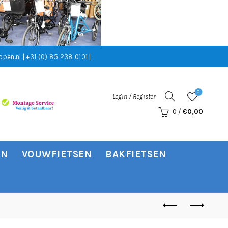
pen.nl | +31 (0) 85 238 0101 |
0
Login / Register
0
/
€
0,00
EN
VOUWFIETSEN
BAKFIETSEN