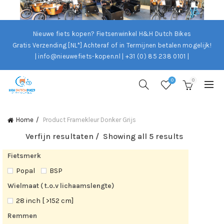
Nieuwe fiets kopen? Fietsenwinkel H&H Dutch Bikes
Gratis Verzending [NL*]
Achteraf of in Termijnen betalen mogelijk!
| info@nieuwefiets-kopen.nl | +31 (0) 85 238 0101 |
0
0
Home
Product Framekleur
Donker Grijs
Verfijn resultaten
Showing all 5 results
Fietsmerk
Popal
BSP
Wielmaat ( t.o.v lichaamslengte)
28 inch [ >152 cm]
Remmen