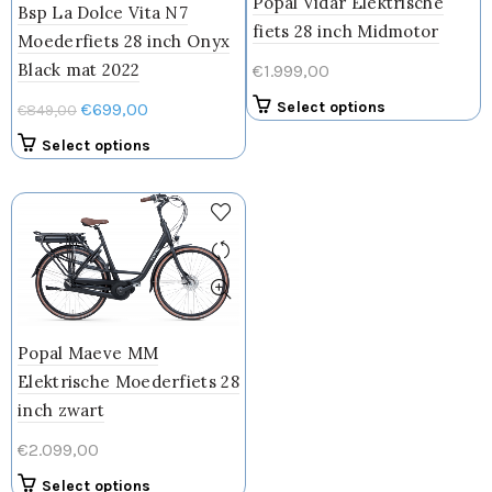
Popal Vidar Elektrische
Bsp La Dolce Vita N7
op
productpagin
fiets 28 inch Midmotor
de
Moederfiets 28 inch Onyx
productpagina
Black mat 2022
€
1.999,00
Dit
Oorspronkelijke
Huidige
Select options
€
699,00
€
849,00
product
prijs
prijs
Dit
Select options
heeft
was:
is:
product
meerdere
€849,00.
€699,00.
heeft
variaties.
meerdere
Deze
variaties.
optie
Deze
kan
optie
gekozen
kan
worden
gekozen
op
Popal Maeve MM
worden
de
Elektrische Moederfiets 28
op
productpagin
inch zwart
de
productpagina
€
2.099,00
Dit
Select options