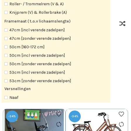
Roller- / Trommelrem (V & A)
Knijprem (V) & Rollerbrake (A)
Framemaat ( t.o.v lichaamslengte)
47cm [incl verende zadelpen]
47cm [zonder verende zadelpen]
50cm [160-172 cm]
50cm [incl verende zadelpen]
50cm [zonder verende zadelpen]
53cm [incl verende zadelpen]
53cm [zonder verende zadelpen]
Versnellingen
57cm [174-185 cm]
Naaf
57cm [incl verende zadelpen]
57cm [zonder verende zadelpen]
-34%
-34%