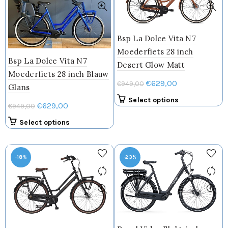
Bsp La Dolce Vita N7
Moederfiets 28 inch
Bsp La Dolce Vita N7
Desert Glow Matt
Moederfiets 28 inch Blauw
Oorspronkelijke
Huidige
€
629,00
€
949,00
Glans
prijs
prijs
Dit
Select options
Oorspronkelijke
Huidige
€
629,00
€
949,00
was:
is:
product
prijs
prijs
€949,00.
€629,00.
Dit
heeft
Select options
was:
is:
product
meerdere
€949,00.
€629,00.
heeft
variaties.
meerdere
Deze
-18%
-23%
variaties.
optie
Deze
kan
optie
gekozen
kan
worden
gekozen
op
worden
de