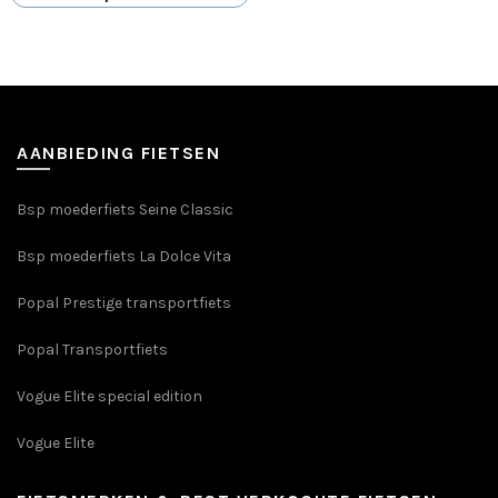
product
heeft
meerdere
variaties.
Deze
optie
AANBIEDING FIETSEN
kan
gekozen
Bsp moederfiets Seine Classic
worden
op
Bsp moederfiets La Dolce Vita
de
productpagina
Popal Prestige transportfiets
Popal Transportfiets
Vogue Elite special edition
Vogue Elite