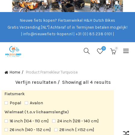
Nieuwe fiets kopen? Fietsenwinkel H&H Dutch Bikes
Gratis Verzending [NL*]
Achteraf of in Termijnen betalen mogelijk!
| info@nieuwefiets-kopen.nl | +31 (0) 85 238 0101 |
0
0
Home
Product Framekleur
Turquoise
Verfijn resultaten
Showing all 4 results
Fietsmerk
Popal
Avalon
Wielmaat ( t.o.v lichaamslengte)
16 inch [104 - 110 cm]
24 inch [128 - 140 cm]
26 inch [140 - 152 cm]
28 inch [ >152 cm]