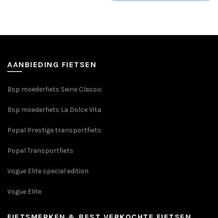
was:
is:
variaties.
product
€599,00.
€545,00.
Deze
heeft
optie
meerdere
kan
variaties.
gekozen
Deze
worden
optie
AANBIEDING FIETSEN
op
kan
de
gekozen
Bsp moederfiets Seine Classic
productpagina
worden
op
Bsp moederfiets La Dolce Vita
de
productpagin
Popal Prestige transportfiets
Popal Transportfiets
Vogue Elite special edition
Vogue Elite
FIETSMERKEN & BEST VERKOCHTE FIETSEN