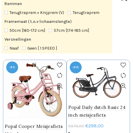
Remmen
Terugtraprem + Knijprem (V)
Terugtraprem
Framemaat ( t.o.v lichaamslengte)
50cm [160-172 cm]
57cm [174-185 cm]
Versnellingen
Naaf
Geen [ 1 SPEED ]
-9%
-21%
Popal Daily dutch Basic 24
inch meisjesfiets
Oorspronkelijke
Huidige
€
299,00
Popal Cooper Meisjesfiets
€
379,00
prijs
prijs