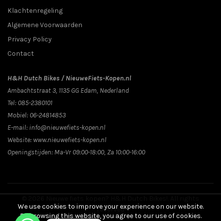
Klachtenregeling
Algemene Voorwaarden
Privacy Policy
Contact
H&H Dutch Bikes / NieuweFiets-Kopen.nl
Ambachtstraat 3
,
1135 GG
Edam
, Nederland
Tel:
085-2380101
Mobiel:
06-24814853
E-mail:
info@nieuwefiets-kopen.nl
Website:
www.nieuwefiets-kopen.nl
Openingstijden:
Ma-Vr 09:00-18:00, Za 10:00-16:00
© 2026
Nieuwe fiets kopen? H&H Dutch Bikes!
. All rights
We use cookies to improve your experience on our website.
reserved
By browsing this website, you agree to our use of cookies.