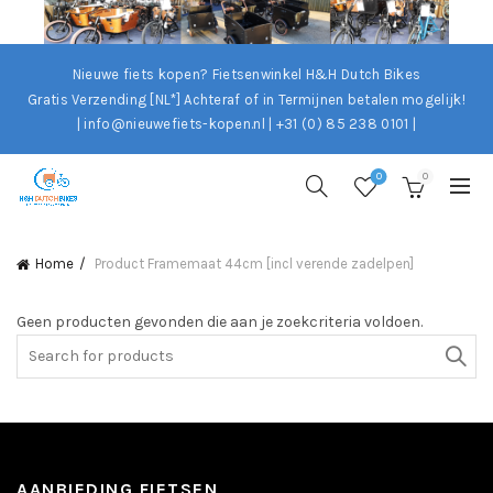
Nieuwe fiets kopen? Fietsenwinkel H&H Dutch Bikes
Gratis Verzending [NL*]
Achteraf of in Termijnen betalen mogelijk!
| info@nieuwefiets-kopen.nl | +31 (0) 85 238 0101 |
0
0
Home
Product Framemaat
44cm [incl verende zadelpen]
Geen producten gevonden die aan je zoekcriteria voldoen.
Search
for:
AANBIEDING FIETSEN