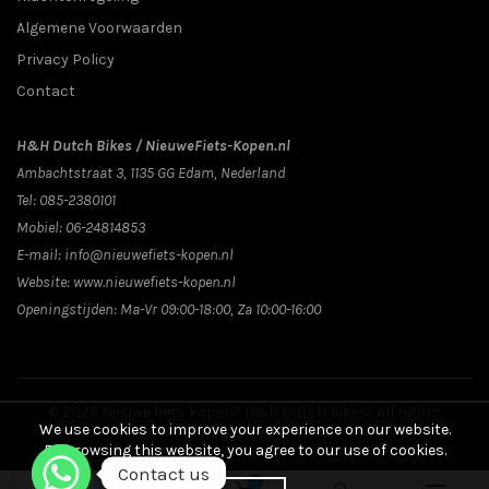
Algemene Voorwaarden
Privacy Policy
Contact
H&H Dutch Bikes / NieuweFiets-Kopen.nl
Ambachtstraat 3
,
1135 GG
Edam
, Nederland
Tel:
085-2380101
Mobiel:
06-24814853
E-mail:
info@nieuwefiets-kopen.nl
Website:
www.nieuwefiets-kopen.nl
Openingstijden:
Ma-Vr 09:00-18:00, Za 10:00-16:00
© 2026
Nieuwe fiets kopen? H&H Dutch Bikes!
. All rights
We use cookies to improve your experience on our website.
reserved
By browsing this website, you agree to our use of cookies.
Contact us
0
0