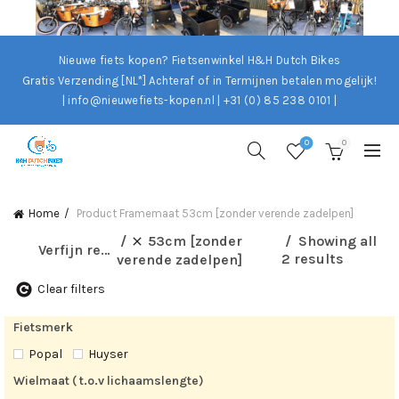
Nieuwe fiets kopen? Fietsenwinkel H&H Dutch Bikes
Gratis Verzending [NL*]
Achteraf of in Termijnen betalen mogelijk!
| info@nieuwefiets-kopen.nl | +31 (0) 85 238 0101 |
0
0
Home
Product Framemaat
53cm [zonder verende zadelpen]
53cm [zonder
Showing all
Verfijn resultaten
2 results
verende zadelpen]
Clear filters
Fietsmerk
Popal
Huyser
Wielmaat ( t.o.v lichaamslengte)