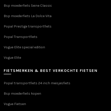
gekozen
op
Bsp moederfiets Seine Classic
worden
de
op
productpagina
Bsp moederfiets La Dolce Vita
de
productpagin
Popal Prestige transportfiets
Popal Transportfiets
Vogue Elite special edition
Vogue Elite
FIETSMERKEN & BEST VERKOCHTE FIETSEN
Popal transportfiets 24 inch meisjesfiets
Bsp moederfiets kopen
Vogue Fietsen