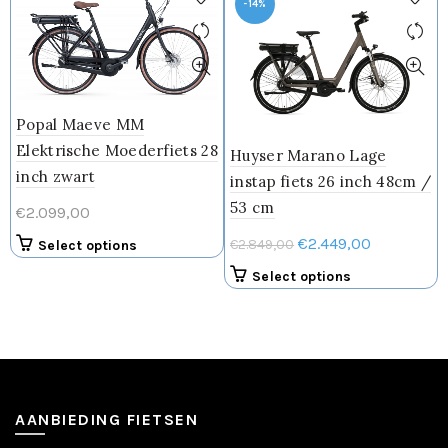
-14%
Popal Maeve MM
Elektrische Moederfiets 28
Huyser Marano Lage
inch zwart
instap fiets 26 inch 48cm /
53 cm
€
2.099,00
Oorspronkelijke
Huidige
€
2.449,00
€
2.849,00
Dit
Select options
prijs
prijs
product
Dit
Select options
heeft
was:
is:
product
meerdere
€2.849,00.
€2.449,00.
heeft
variaties.
meerdere
Deze
variaties.
optie
Deze
kan
optie
AANBIEDING FIETSEN
gekozen
kan
worden