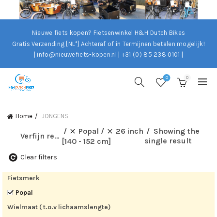
Nieuwe fiets kopen? Fietsenwinkel H&H Dutch Bikes
Gratis Verzending [NL*]
Achteraf of in Termijnen betalen mogelijk!
| info@nieuwefiets-kopen.nl | +31 (0) 85 238 0101 |
0
0
Home
JONGENS
Popal
26 inch
Showing the
Verfijn resultaten
single result
[140 - 152 cm]
Clear filters
Fietsmerk
Popal
Wielmaat ( t.o.v lichaamslengte)