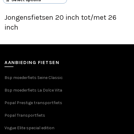
was:
is:
product
€379,00.
€309,00.
heeft
Jongensfietsen 20 inch tot/met 26
meerdere
inch
variaties.
Deze
optie
kan
gekozen
worden
AANBIEDING FIETSEN
op
de
Bsp moederfiets Seine Classic
productpagina
Bsp moederfiets La Dolce Vita
Popal Prestige transportfiets
Popal Transportfiets
Vogue Elite special edition