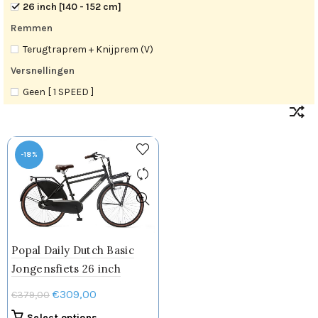
26 inch [140 - 152 cm]
Remmen
Terugtraprem + Knijprem (V)
Versnellingen
Geen [ 1 SPEED ]
-18%
Popal Daily Dutch Basic
Jongensfiets 26 inch
Oorspronkelijke
Huidige
€
309,00
€
379,00
prijs
prijs
Dit
Select options