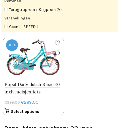
Remmen
Terugtraprem + Knijprem (V)
Versnellingen
Geen [ 1 SPEED ]
-33%
Popal Daily dutch Basic 20
inch meisjesfiets
Oorspronkelijke
Huidige
€
269,00
€
399,00
prijs
prijs
Dit
Select options
was:
is:
product
€399,00.
€269,00.
heeft