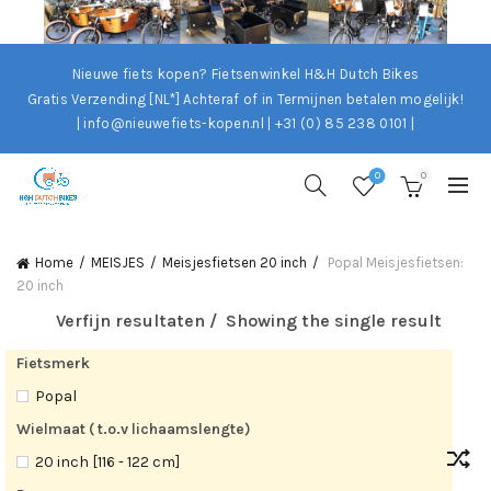
Nieuwe fiets kopen? Fietsenwinkel H&H Dutch Bikes
Gratis Verzending [NL*]
Achteraf of in Termijnen betalen mogelijk!
| info@nieuwefiets-kopen.nl | +31 (0) 85 238 0101 |
0
0
Home
MEISJES
Meisjesfietsen 20 inch
Popal Meisjesfietsen:
20 inch
Verfijn resultaten
Showing the single result
Fietsmerk
Popal
Wielmaat ( t.o.v lichaamslengte)
20 inch [116 - 122 cm]