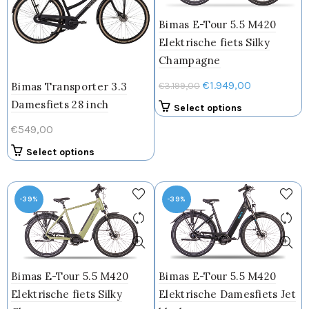
Bimas E-Tour 5.5 M420
Elektrische fiets Silky
Champagne
Oorspronkelijke
Huidige
€
1.949,00
Bimas Transporter 3.3
€
3.199,00
prijs
prijs
Damesfiets 28 inch
Dit
Select options
was:
is:
product
€
549,00
€3.199,00.
€1.949,00.
heeft
Dit
Select options
meerdere
product
variaties.
heeft
Deze
meerdere
optie
-39%
-39%
variaties.
kan
Deze
gekozen
optie
worden
kan
op
gekozen
de
Bimas E-Tour 5.5 M420
Bimas E-Tour 5.5 M420
worden
productpagin
Elektrische fiets Silky
Elektrische Damesfiets Jet
op