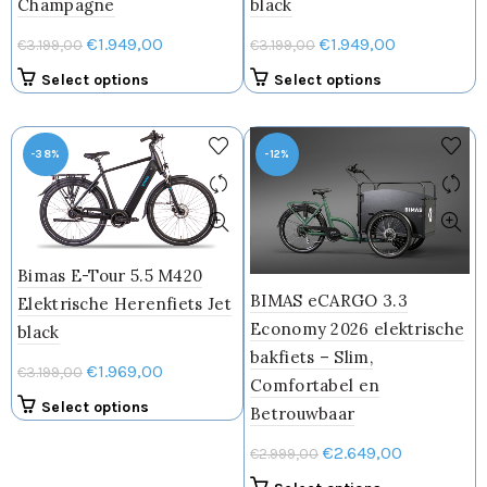
Champagne
black
de
productpagina
Oorspronkelijke
Huidige
Oorspronkelijke
Huidige
€
1.949,00
€
1.949,00
€
3.199,00
€
3.199,00
prijs
prijs
prijs
prijs
Dit
Dit
Select options
Select options
was:
is:
was:
is:
product
product
€3.199,00.
€1.949,00.
€3.199,00.
€1.949,00.
heeft
heeft
meerdere
meerdere
-38%
-12%
variaties.
variaties.
Deze
Deze
optie
optie
kan
kan
gekozen
gekozen
Bimas E-Tour 5.5 M420
worden
worden
BIMAS eCARGO 3.3
Elektrische Herenfiets Jet
op
op
Economy 2026 elektrische
black
de
de
bakfiets – Slim,
productpagina
productpagin
Oorspronkelijke
Huidige
€
1.969,00
€
3.199,00
Comfortabel en
prijs
prijs
Dit
Select options
Betrouwbaar
was:
is:
product
Oorspronkelijke
Huidige
€3.199,00.
€1.969,00.
€
2.649,00
€
2.999,00
heeft
prijs
prijs
meerdere