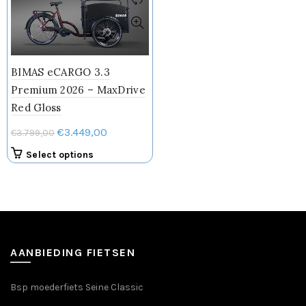
BIMAS eCARGO 3.3
Premium 2026 – MaxDrive
Red Gloss
Oorspronkelijke
Huidige
€
3.449,00
€
3.799,00
prijs
prijs
Select options
was:
is:
€3.799,00.
€3.449,00.
AANBIEDING FIETSEN
Bsp moederfiets Seine Classic