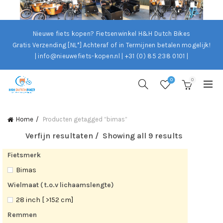
Nieuwe fiets kopen? Fietsenwinkel H&H Dutch Bikes
Gratis Verzending [NL*]
Achteraf of in Termijnen betalen mogelijk!
| info@nieuwefiets-kopen.nl | +31 (0) 85 238 0101 |
0
0
Home
Producten getagged “bimas”
Verfijn resultaten
Showing all 9 results
Fietsmerk
Bimas
Wielmaat ( t.o.v lichaamslengte)
28 inch [ >152 cm]
Remmen