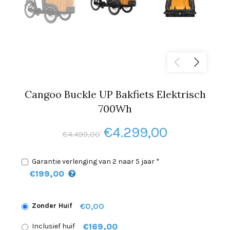
Cangoo Buckle UP Bakfiets Elektrisch
700Wh
Oorspronkelijke
Huidige
€
4.299,00
€
4.499,00
prijs
prijs
Garantie verlenging van 2 naar 5 jaar *
was:
is:
€199,00
€4.499,00.
€4.299,00
€0,00
Zonder Huif
€169,00
Inclusief huif