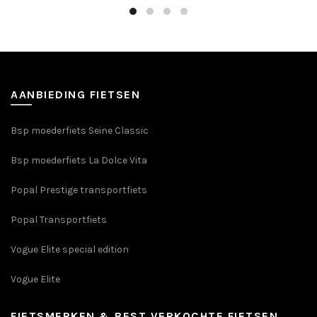
€3.099,00.
€2.649,00
AANBIEDING FIETSEN
Bsp moederfiets Seine Classic
Bsp moederfiets La Dolce Vita
Popal Prestige transportfiets
Popal Transportfiets
Vogue Elite special edition
Vogue Elite
FIETSMERKEN & BEST VERKOCHTE FIETSEN