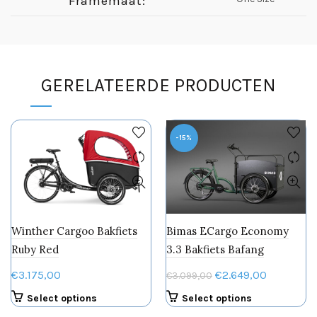
Framemaat:
GERELATEERDE PRODUCTEN
-15%
Winther Cargoo Bakfiets
Bimas ECargo Economy
Ruby Red
3.3 Bakfiets Bafang
Oorspronkelijke
Huidige
€
3.175,00
€
2.649,00
€
3.099,00
prijs
prijs
Select options
Select options
was:
is: