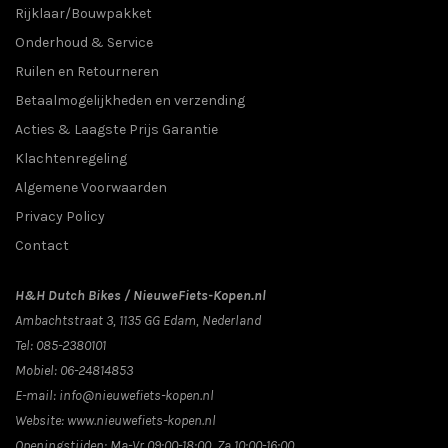
Rijklaar/Bouwpakket
Onderhoud & Service
Ruilen en Retourneren
Betaalmogelijkheden en verzending
Acties & Laagste Prijs Garantie
Klachtenregeling
Algemene Voorwaarden
Privacy Policy
Contact
H&H Dutch Bikes / NieuweFiets-Kopen.nl
Ambachtstraat 3
,
1135 GG
Edam
, Nederland
Tel:
085-2380101
Mobiel:
06-24814853
E-mail:
info@nieuwefiets-kopen.nl
Website:
www.nieuwefiets-kopen.nl
Openingstijden:
Ma-Vr 09:00-18:00, Za 10:00-16:00