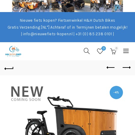
Nieuwe fiets kopen? Fietsenwinkel H&H Dutch Bikes
Gratis Verzending [NL*]
Achteraf of in Termijnen betalen mogelijk!
| info@nieuwefiets-kopen.nl | +31 (0) 85 238 0101 |
0
0
-4%