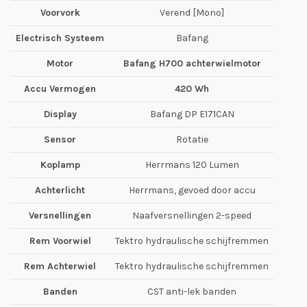
Voorvork
Verend [Mono]
Electrisch Systeem
Bafang
Motor
Bafang H700 achterwielmotor
Accu Vermogen
420 Wh
Display
Bafang DP E171CAN
Sensor
Rotatie
Koplamp
Herrmans 120 Lumen
Achterlicht
Herrmans, gevoed door accu
Versnellingen
Naafversnellingen 2-speed
Rem Voorwiel
Tektro hydraulische schijfremmen
Rem Achterwiel
Tektro hydraulische schijfremmen
Banden
CST anti-lek banden