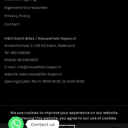
Algemene Voorwaarden
Privacy Policy
Contact
H&H Dutch Bikes / NieuweFiets-Kopen.nl
Ambachtstraat 3
,
1135 GG
Edam
, Nederland
Tel:
085-2380101
Mobiel:
06-24814853
E-mail:
info@nieuwefiets-kopen.nl
Website:
www.nieuwefiets-kopen.nl
Openingstijden:
Ma-Vr 09:00-18:00, Za 10:00-16:00
© 2026
Nieuwe fiets kopen? H&H Dutch Bikes!
. All rights
We use cookies to improve your experience on our website.
reserved
By browsing this website, you agree to our use of cookies.
Contact us
0
0