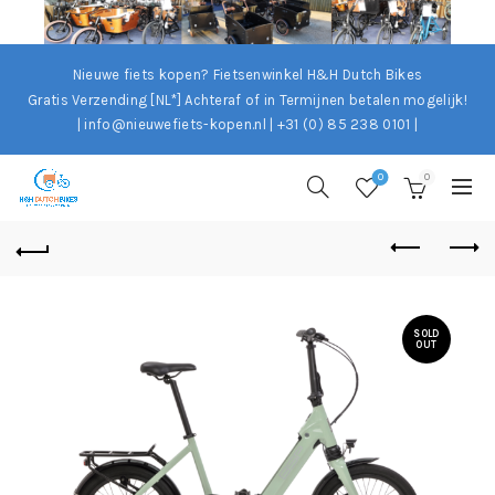
Nieuwe fiets kopen? Fietsenwinkel H&H Dutch Bikes
Gratis Verzending [NL*]
Achteraf of in Termijnen betalen mogelijk!
| info@nieuwefiets-kopen.nl | +31 (0) 85 238 0101 |
0
0
SOLD
OUT