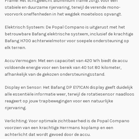
Frame: Het lichtgewicht aluminium frame zorgt voor een
stabiele en duurzame rijervaring, terwijl de verende mono-
voorvork oneffenheden in het wegdek moeiteloos opvangt.
Elektrisch Systeem: De Popal Compano is uitgerust met het
betrouwbare Bafang elektrische systeem, inclusief de krachtige
Bafang H700 achterwielmotor voor soepele ondersteuning op
elk terrein.
Accu Vermogen: Met een capaciteit van 420 Wh biedt de accu
voldoende energie voor een bereik van 40 tot 80 kilometer,
afhankelijk van de gekozen ondersteuningsstand.
Display en Sensor: Het Bafang DP E171CAN display geeft duidelijk
alle essentiële informatie weer, terwijl de rotatiesensor naadloos
reageert op jouw trapbewegingen voor een natuurlijke
rijervaring.
Verlichting: Voor optimale zichtbaarheid is de Popal Compano
voorzien van een krachtige Herrmans koplamp en een
achterlicht dat wordt gevoed door de accu.