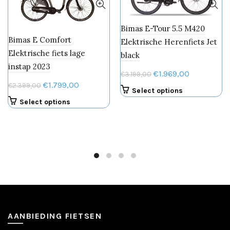
Bimas E-Tour 5.5 M420
Bimas E Comfort
Elektrische Herenfiets Jet
Elektrische fiets lage
black
instap 2023
Oorspronkelijke
Huidige
€
1.969,00
€
3.199,00
Oorspronkelijke
Huidige
€
1.799,00
€
2.399,00
prijs
prijs
Dit
Select options
prijs
prijs
was:
is:
Dit
product
Select options
was:
is:
€3.199,00.
€1.969,00.
product
heeft
€2.399,00.
€1.799,00.
heeft
meerdere
meerdere
variaties.
variaties.
Deze
Deze
optie
optie
kan
kan
gekozen
gekozen
worden
worden
op
op
de
AANBIEDING FIETSEN
de
productpagin