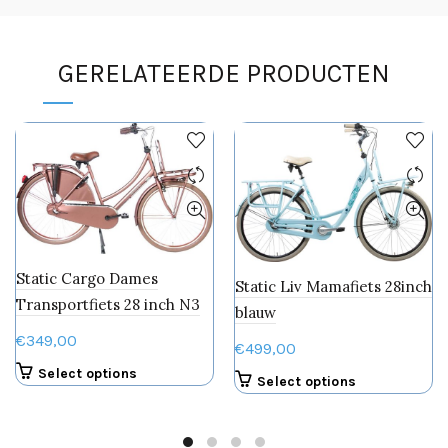
GERELATEERDE PRODUCTEN
Static Cargo Dames
Static Liv Mamafiets 28inch
Transportfiets 28 inch N3
blauw
€
349,00
€
499,00
Dit
Select options
Dit
Select options
product
product
heeft
heeft
meerdere
meerdere