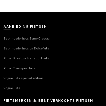
variaties.
variaties.
Deze
Deze
optie
optie
kan
kan
gekozen
gekozen
AANBIEDING FIETSEN
worden
worden
op
op
Bsp moederfiets Seine Classic
de
de
productpagina
productpagin
Bsp moederfiets La Dolce Vita
Popal Prestige transportfiets
Popal Transportfiets
Vogue Elite special edition
Vogue Elite
FIETSMERKEN & BEST VERKOCHTE FIETSEN