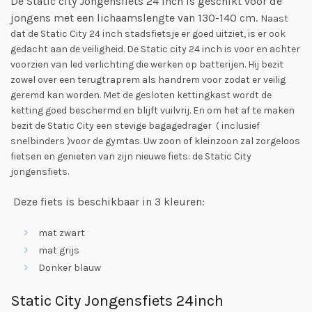
De Static city Jongensfiets 24 inch is geschikt voor de
jongens met een lichaamslengte van 130-140 cm.
Naast
dat de Static City 24 inch stadsfietsje er goed uitziet, is er ook
gedacht aan de veiligheid. De Static city 24 inch is voor en achter
voorzien van led verlichting die werken op batterijen. Hij bezit
zowel over een terugtraprem als handrem voor zodat er veilig
geremd kan worden. Met de gesloten kettingkast wordt de
ketting goed beschermd en blijft vuilvrij. En om het af te maken
bezit de Static City een stevige bagagedrager ( inclusief
snelbinders )voor de gymtas. Uw zoon of kleinzoon zal zorgeloos
fietsen en genieten van zijn nieuwe fiets: de Static City
jongensfiets.
Deze fiets is beschikbaar in 3 kleuren:
mat zwart
mat grijs
Donker blauw
Static City Jongensfiets 24inch