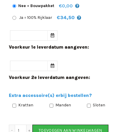
€0,00
Nee = Bouwpakket
€34,50
Ja = 100% Rijklaar
Voorkeur 1e leverdatum aangeven:
Voorkeur 2e leverdatum aangeven:
Extra accessoire(s) erbij bestellen?
Kratten
Manden
Sloten
Static City Jongensfiets 24 inch aantal
TOEVOEGEN AAN WINKELWAGEN