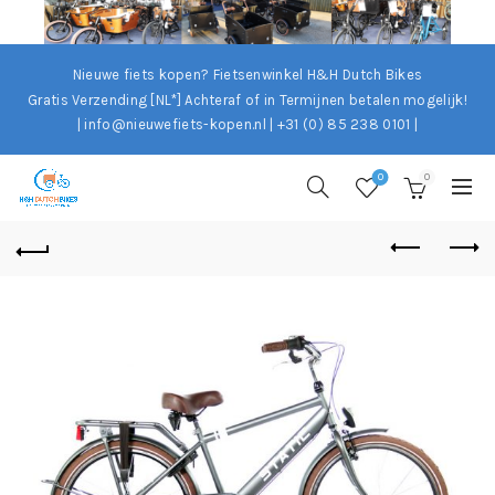
Nieuwe fiets kopen? Fietsenwinkel H&H Dutch Bikes
Gratis Verzending [NL*]
Achteraf of in Termijnen betalen mogelijk!
| info@nieuwefiets-kopen.nl | +31 (0) 85 238 0101 |
0
0