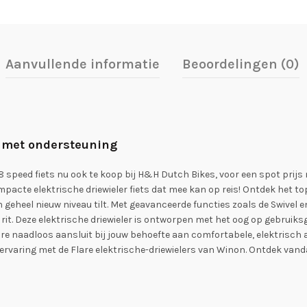
Aanvullende informatie
Beoordelingen (0)
ts met ondersteuning
8 speed fiets nu ook te koop bij H&H Dutch Bikes, voor een spot prijs 
compacte elektrische driewieler fiets dat mee kan op reis! Ontdek het
een geheel nieuw niveau tilt. Met geavanceerde functies zoals de Swivel e
rit. Deze elektrische driewieler is ontworpen met het oog op gebruik
lare naadloos aansluit bij jouw behoefte aan comfortabele, elektrisch
rvaring met de Flare elektrische-driewielers van Winon. Ontdek vanda