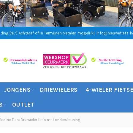
ding [NL*]
Achteraf of in Termijnen betalen mogelijk!
| info@nieuwefiets-ko
JONGENS
DRIEWIELERS
4-WIELER FIETS
S
OUTLET
ectric Flare Driewieler fiets met ondersteuning