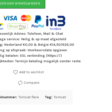
are Driewieler fiets met ondersteuning aantal
GEN AAN WINKELWAGEN
soonlijk Advies: Telefoon, Mail & Chat
ge service: Veilig & op maat afgesteld
g: Nederland €0,00 & Belgie €14,50/€25,00
ing op afspraak: Voorkeursdata opgeven
ilig betalen: SSL verbinding (https://)
jkheden: Termijn betaling mogelijk zonder rente
Add to wishlist
Compare
kelnummer:
Tomcat flare
Tag:
Tomcat