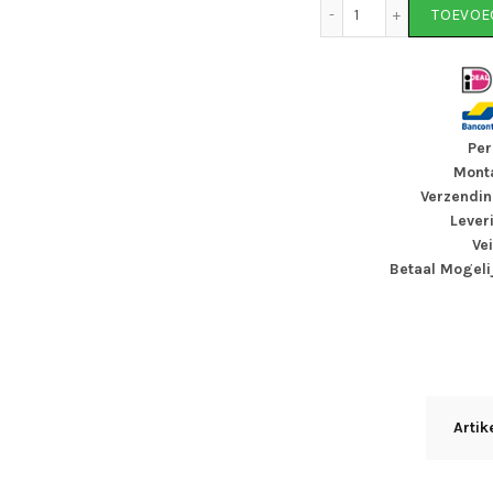
Tomcat Electric Fl
TOEVOE
Per
Monta
Verzendin
Lever
Ve
Betaal Mogeli
Arti