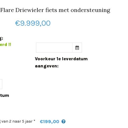
Flare Driewieler fiets met ondersteuning
€
9.999,00
g:
erd !!
Voorkeur 1e leverdatum
aangeven:
atum
€199,00
 van 2 naar 5 jaar *