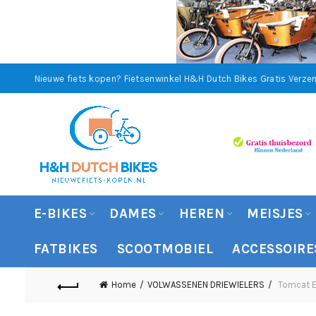
Nieuwe fiets kopen? Fietsenwinkel H&H Dutch Bikes
Gratis Verzen
E-BIKES
DAMES
HEREN
MEISJES
FATBIKES
SCOOTMOBIEL
ACCESSOIRE
Home
VOLWASSENEN DRIEWIELERS
Tomcat El