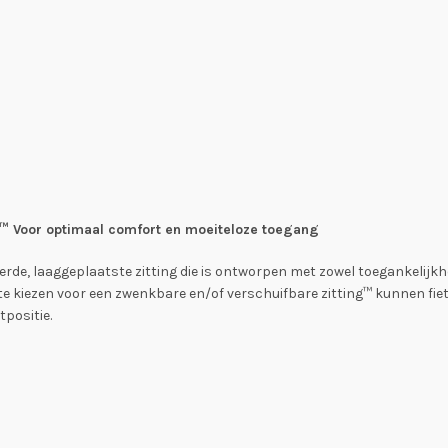
g™ Voor optimaal comfort en moeiteloze toegang
eerde, laaggeplaatste zitting die is ontworpen met zowel toegankelijkh
or te kiezen voor een zwenkbare en/of verschuifbare zitting™ kunnen fi
positie.