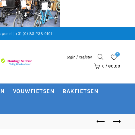
pen.nl | +31 (0) 85 238 0101 |
0
Login / Register
0
/
€
0,00
EN
VOUWFIETSEN
BAKFIETSEN