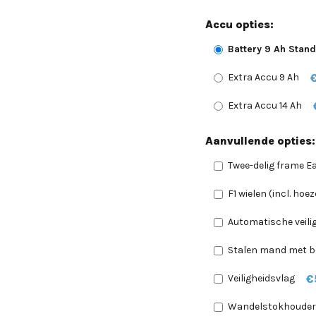
Accu opties:
Battery 9 Ah Stand
Extra Accu 9 Ah
Extra Accu 14 Ah
Aanvullende opties:
Twee-delig frame 
F1 wielen (incl. ho
Automatische veili
Stalen mand met b
€
Veiligheidsvlag
Wandelstokhouder