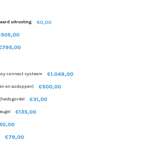
€0,00
aard uitrusting
€505,00
€795,00
€1.049,00
Easy connect systeem
€500,00
ezen en asdoppen)
€31,00
gheidsgordel
€135,00
eugel
50,00
€79,00