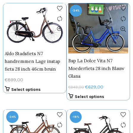
heeft
heeft
meerdere
meerdere
-34%
variaties.
variaties.
Deze
Deze
optie
optie
kan
kan
gekozen
gekozen
worden
worden
Aldo Stadsfiets N7
op
op
Bsp La Dolce Vita N7
handremmen Lage instap
de
de
Moederfiets 28 inch Blauw
productpagina
productpagin
fiets 28 inch 46cm bruin
Glans
€
899,00
Oorspronkelijke
Huidige
€
629,00
€
949,00
Dit
Select options
prijs
prijs
product
Dit
Select options
was:
is:
heeft
product
€949,00.
€629,00.
meerdere
heeft
variaties.
meerdere
-34%
-18%
Deze
variaties.
optie
Deze