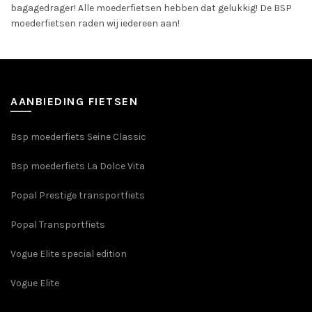
bagagedrager! Alle moederfietsen hebben dat gelukkig! De BSP
moederfietsen raden wij iedereen aan!
AANBIEDING FIETSEN
Bsp moederfiets Seine Classic
Bsp moederfiets La Dolce Vita
Popal Prestige transportfiets
Popal Transportfiets
Vogue Elite special edition
Vogue Elite