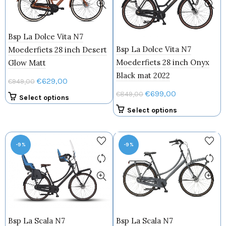
kan
optie
gekozen
kan
worden
gekozen
Bsp La Dolce Vita N7
op
worden
de
Bsp La Dolce Vita N7
op
Moederfiets 28 inch Desert
productpagina
de
Moederfiets 28 inch Onyx
Glow Matt
productpagin
Black mat 2022
Oorspronkelijke
Huidige
€
629,00
€
949,00
prijs
prijs
Oorspronkelijke
Huidige
€
699,00
€
849,00
Dit
Select options
was:
is:
prijs
prijs
product
Dit
Select options
€949,00.
€629,00.
was:
is:
heeft
product
meerdere
€849,00.
€699,00.
heeft
variaties.
meerdere
-9%
-9%
Deze
variaties.
optie
Deze
kan
optie
gekozen
kan
worden
gekozen
op
worden
de
Bsp La Scala N7
Bsp La Scala N7
op