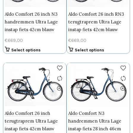
Aldo Comfort 26 inch N3
Aldo Comfort 26 inch RN3
handremmen Ultra Lage
terugtraprem Ultra Lage
instap fiets 42cm blauw
instap fiets 42cm blauw
€
669,00
€
669,00
Dit
Dit
Select options
Select options
product
product
heeft
heeft
meerdere
meerdere
variaties.
variaties.
Deze
Deze
optie
optie
kan
kan
gekozen
gekozen
worden
worden
Aldo Comfort 26 inch
Aldo Comfort N3
op
op
terugtraprem Ultra Lage
handremmen Ultra Lage
de
de
productpagina
productpagin
instap fiets 42cm blauw
instap fiets 28 inch 46cm