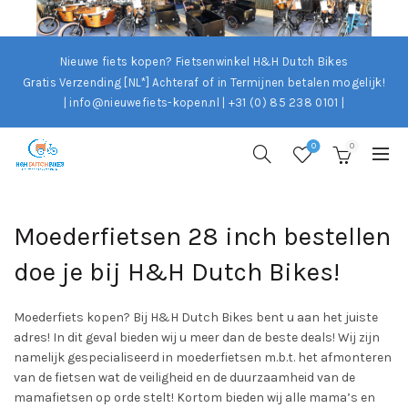
Nieuwe fiets kopen? Fietsenwinkel H&H Dutch Bikes
Gratis Verzending [NL*]
Achteraf of in Termijnen betalen mogelijk!
| info@nieuwefiets-kopen.nl | +31 (0) 85 238 0101 |
0
0
Moederfietsen 28 inch bestellen
doe je bij H&H Dutch Bikes!
Moederfiets kopen? Bij H&H Dutch Bikes bent u aan het juiste
adres! In dit geval bieden wij u meer dan de beste deals! Wij zijn
namelijk gespecialiseerd in moederfietsen m.b.t. het afmonteren
van de fietsen wat de veiligheid en de duurzaamheid van de
mamafietsen op orde stelt! Kortom bieden wij alle mama’s en