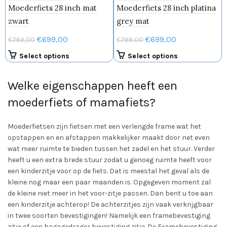
productpagina
de
Moederfiets 28 inch mat
Moederfiets 28 inch platina
productpagin
zwart
grey mat
Oorspronkelijke
Huidige
Oorspronkelijke
Huidige
€
699,00
€
699,00
€
769,00
€
769,00
prijs
prijs
prijs
prijs
Dit
Dit
Select options
Select options
was:
is:
was:
is:
product
product
€769,00.
€699,00.
€769,00.
€699,00.
heeft
heeft
Welke eigenschappen heeft een
meerdere
meerdere
moederfiets of mamafiets?
variaties.
variaties.
Deze
Deze
optie
optie
Moederfietsen zijn fietsen met een verlengde frame wat het
kan
kan
opstappen en en afstappen makkelijker maakt door net even
gekozen
gekozen
wat meer ruimte te bieden tussen het zadel en het stuur. Verder
worden
worden
heeft u een extra brede stuur zodat u genoeg ruimte heeft voor
op
op
een kinderzitje voor op de fiets. Dat is meestal het geval als de
de
de
kleine nog maar een paar maanden is. Opgegeven moment zal
productpagina
productpagin
de kleine niet meer in het voor-zitje passen. Dan bent u toe aan
een kinderzitje achterop! De achterzitjes zijn vaak verkrijgbaar
in twee soorten bevestigingen! Namelijk een framebevestiging
zitje of een bagagedrager bevestiging zitje. De Framebevestiging