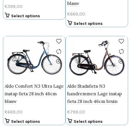
blauw
€
599,00
€
669,00
Dit
Select options
product
Dit
Select options
heeft
product
meerdere
heeft
variaties.
meerdere
Deze
variaties.
optie
Deze
kan
optie
gekozen
kan
worden
gekozen
op
worden
Aldo Comfort N3 Ultra Lage
Aldo Stadsfiets N3
de
op
productpagina
instap fiets 28 inch 46cm
handremmen Lage instap
de
productpagin
blauw
fiets 28 inch 46cm bruin
€
669,00
€
799,00
Dit
Dit
Select options
Select options
product
product