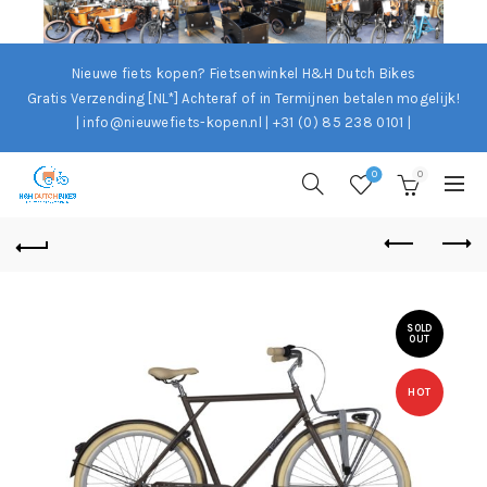
Nieuwe fiets kopen? Fietsenwinkel H&H Dutch Bikes
Gratis Verzending [NL*]
Achteraf of in Termijnen betalen mogelijk!
| info@nieuwefiets-kopen.nl | +31 (0) 85 238 0101 |
0
0
SOLD
OUT
HOT