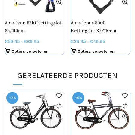
Abus Iven 8210 Kettingslot
Abus Ionus 8900
85/110cm
Kettingslot 85/110cm
Prijsklasse:
Prijsklasse:
€
59,95
-
€
69,95
€
39,95
-
€
49,95
€59,95
€39,95
Dit
Dit
Opties selecteren
Opties selecteren
tot
tot
product
product
€69,95
€49,95
heeft
heeft
meerdere
meerdere
GERELATEERDE PRODUCTEN
variaties.
variaties.
Deze
Deze
optie
optie
kan
kan
-17%
-10%
gekozen
gekozen
worden
worden
op
op
de
de
productpagina
productpa