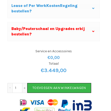
€4.399,00.
€3.449,00
Lease of Per WerkKostenRegeling
bestellen?
Baby/Peuterschaal en Upgrades erbij
bestellen?
Service en Accessoires
€0,00
Totaal
€
3.449,00
KeeWee E-Bike Bakfiets 24 inch 7-speed Groen aantal
TOEVOEGEN AAN WINKELWAGEN