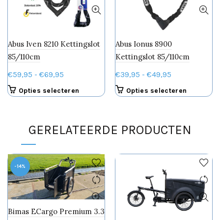
Abus Iven 8210 Kettingslot
Abus Ionus 8900
85/110cm
Kettingslot 85/110cm
Prijsklasse:
Prijsklasse:
€
59,95
-
€
69,95
€
39,95
-
€
49,95
€59,95
€39,95
Dit
Dit
Opties selecteren
Opties selecteren
tot
tot
product
product
€69,95
€49,95
heeft
heeft
meerdere
meerdere
GERELATEERDE PRODUCTEN
variaties.
variaties.
Deze
Deze
optie
optie
kan
kan
-14%
gekozen
gekozen
worden
worden
op
op
de
de
Bimas ECargo Premium 3.3
productpagina
productpa