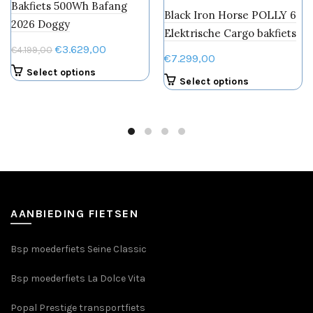
Bakfiets 500Wh Bafang
Black Iron Horse POLLY 6
2026 Doggy
Elektrische Cargo bakfiets
Oorspronkelijke
Huidige
€
3.629,00
€
4.199,00
€
7.299,00
prijs
prijs
Select options
Select options
was:
is:
€4.199,00.
€3.629,00.
AANBIEDING FIETSEN
Bsp moederfiets Seine Classic
Bsp moederfiets La Dolce Vita
Popal Prestige transportfiets