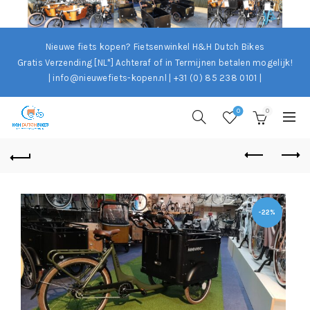
Nieuwe fiets kopen? Fietsenwinkel H&H Dutch Bikes
Gratis Verzending [NL*]
Achteraf of in Termijnen betalen mogelijk!
| info@nieuwefiets-kopen.nl | +31 (0) 85 238 0101 |
0
0
-22%