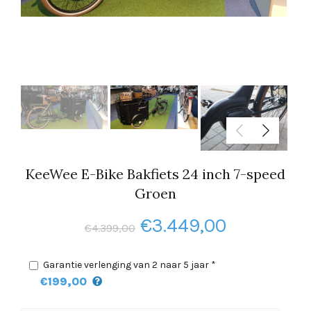
KeeWee E-Bike Bakfiets 24 inch 7-speed
Groen
Oorspronkelijke
Huidige
€
3.449,00
€
4.399,00
prijs
prijs
Garantie verlenging van 2 naar 5 jaar *
was:
is:
€199,00