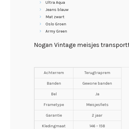
Ultra Aqua
Jeans blauw
Mat zwart
Oslo Groen
Army Green
Nogan Vintage meisjes transportfi
Achterrem
Terugtraprem
Banden
Gewone banden
Bel
Ja
Frametype
Meisjesfiets
Garantie
2 jaar
Kledingmaat
146 – 158