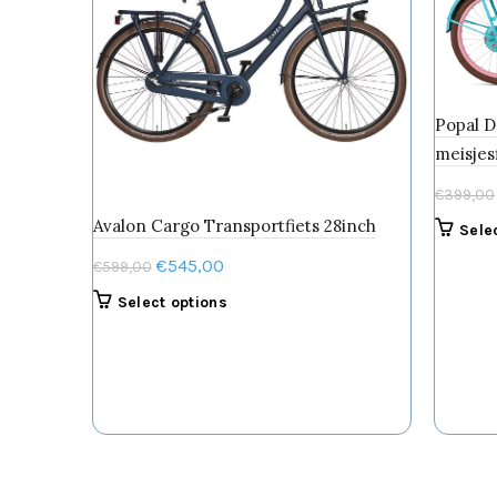
Popal D
meisjes
€
399,00
Avalon Cargo Transportfiets 28inch
Sele
Oorspronkelijke
Huidige
€
545,00
€
599,00
prijs
prijs
Dit
Select options
was:
is:
product
€599,00.
€545,00.
heeft
meerdere
variaties.
Deze
optie
kan
gekozen