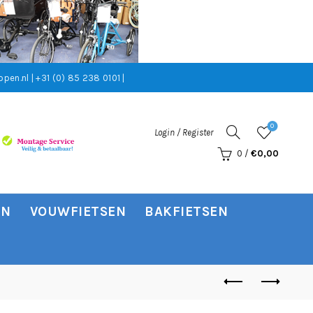
pen.nl | +31 (0) 85 238 0101 |
0
Login / Register
0
/
€
0,00
EN
VOUWFIETSEN
BAKFIETSEN