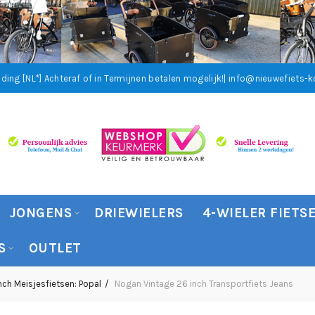
ding [NL*]
Achteraf of in Termijnen betalen mogelijk!
| info@nieuwefiets-ko
JONGENS
DRIEWIELERS
4-WIELER FIETS
S
OUTLET
nch Meisjesfietsen: Popal
Nogan Vintage 26 inch Transportfiets Jeans