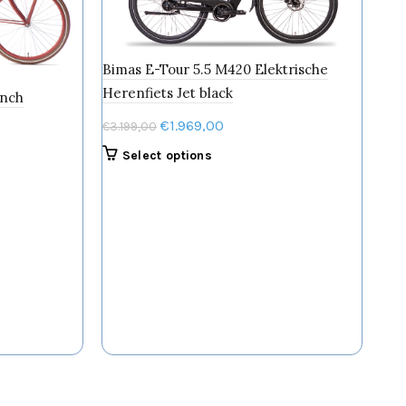
Bimas E-Tour 5.5 M420 Elektrische
Herenfiets Jet black
inch
Pop
Oorspronkelijke
Huidige
€
1.969,00
€
3.199,00
€
39
prijs
prijs
Dit
Select options
was:
is:
product
€3.199,00.
€1.969,00.
heeft
meerdere
variaties.
Deze
optie
kan
gekozen
worden
op
de
productpagina
gina