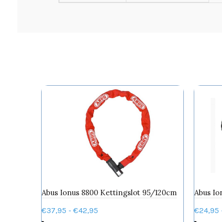
Abus Ionus 8800 Kettingslot 95/120cm
Abus Io
Prijsklasse:
€
37,95
-
€
42,95
€
24,95