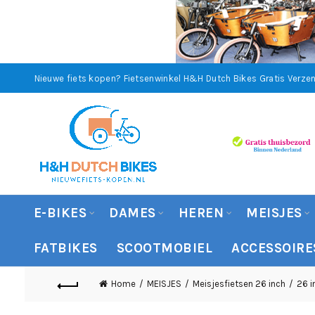
Nieuwe fiets kopen? Fietsenwinkel H&H Dutch Bikes
Gratis Verzen
E-BIKES
DAMES
HEREN
MEISJES
FATBIKES
SCOOTMOBIEL
ACCESSOIRE
Home
MEISJES
Meisjesfietsen 26 inch
26 i