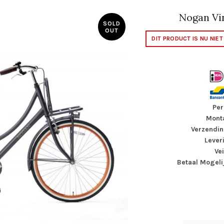
Nogan Vin
SOLD
OUT
DIT PRODUCT IS NU NIE
Per
Monta
Verzendin
Lever
Ve
Betaal Mogeli