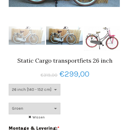
Static Cargo transportfiets 26 inch
Oorspronkelijke
Huidige
€
299,00
€
319,00
prijs
prijs
was:
is:
€319,00.
€299,00.
Wissen
Montage & Levering:
*