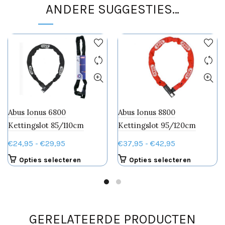
ANDERE SUGGESTIES…
Abus Ionus 6800
Abus Ionus 8800
Kettingslot 85/110cm
Kettingslot 95/120cm
Prijsklasse:
Prijsklasse:
€
24,95
-
€
29,95
€
37,95
-
€
42,95
€24,95
€37,95
Dit
Dit
Opties selecteren
Opties selecteren
tot
tot
product
product
€29,95
€42,95
heeft
heeft
meerdere
meerdere
variaties.
variaties.
Deze
Deze
GERELATEERDE PRODUCTEN