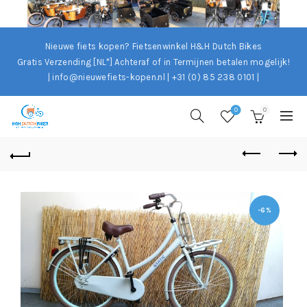
Nieuwe fiets kopen? Fietsenwinkel H&H Dutch Bikes
Gratis Verzending [NL*]
Achteraf of in Termijnen betalen mogelijk!
| info@nieuwefiets-kopen.nl | +31 (0) 85 238 0101 |
0
0
-6%