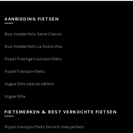
Deze
gekozen
optie
worden
kan
op
AANBIEDING FIETSEN
gekozen
de
worden
productpagin
Bsp moederfiets Seine Classic
op
de
Bsp moederfiets La Dolce Vita
productpagina
Popal Prestige transportfiets
Popal Transportfiets
Vogue Elite special edition
Vogue Elite
FIETSMERKEN & BEST VERKOCHTE FIETSEN
Popal transportfiets 24 inch meisjesfiets